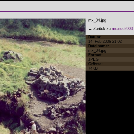
mx_04.jpg
← Zurück zu
mexico2003
Datum:
14. Feb 2006 21:02
Dateiname:
mx_04.jpg
Format:
JPEG
Grösse:
74KB